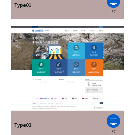
Type01
Type02