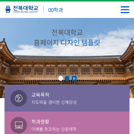
00학과
전북대학교
홈페이지
디자인 템플릿
교육목적
지도력을 겸비한 인재양성
학과현황
미래를 창조하는 인문대학